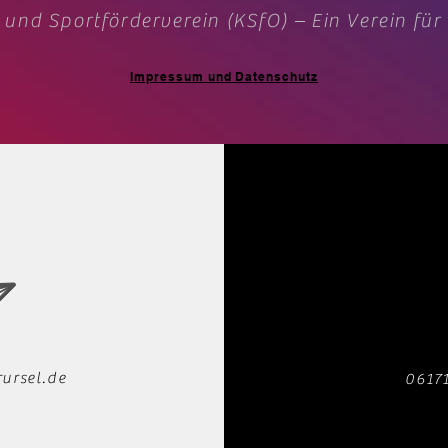
 und Sportförderverein (KSfO) – Ein Verein für
Impressum und Datenschutz
ursel.de
0617