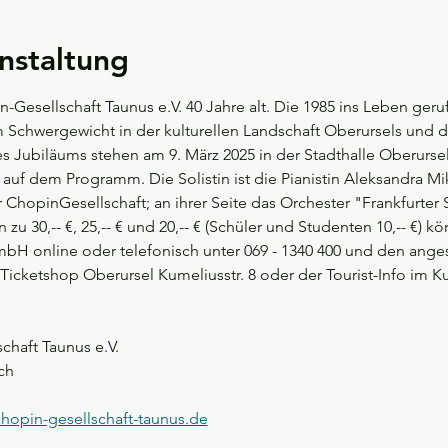
nstaltung
-Gesellschaft Taunus e.V. 40 Jahre alt. Die 1985 ins Leben geruf
m Schwergewicht in der kulturellen Landschaft Oberursels und 
es Jubiläums stehen am 9. März 2025 in der Stadthalle Oberurse
auf dem Programm. Die Solistin ist die Pianistin Aleksandra Mik
 ChopinGesellschaft; an ihrer Seite das Orchester "Frankfurter S
n zu 30,-- €, 25,-- € und 20,-- € (Schüler und Studenten 10,-- €)
GmbH online oder telefonisch unter 069 - 1340 400 und den ang
 Ticketshop Oberursel Kumeliusstr. 8 oder der Tourist-Info im
chaft Taunus e.V. 
ausch
hopin-gesellschaft-taunus.de