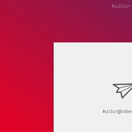
Kultur-
kultur@ober