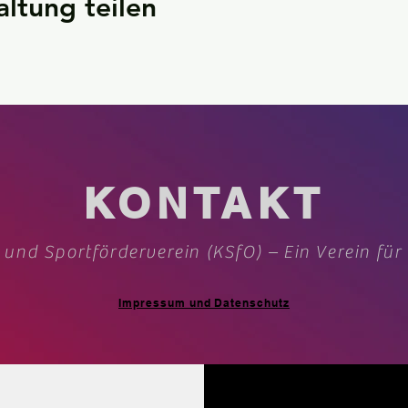
altung teilen
KONTAKT
 und Sportförderverein (KSfO) – Ein Verein für
Impressum und Datenschutz