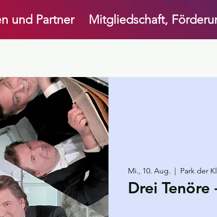
n und Partner
Mitgliedschaft, Förder
Mi., 10. Aug.
  |  
Park der K
Drei Tenöre 