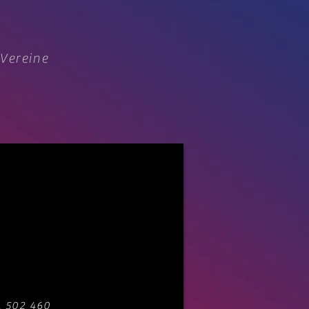
 Vereine
1 502 460