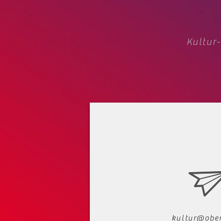
Kultur-
kultur@ober