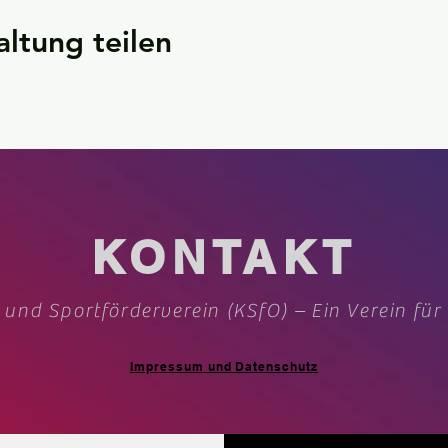
altung teilen
KONTAKT
 und Sportförderverein (KSfO) – Ein Verein für
Impressum und Datenschutz