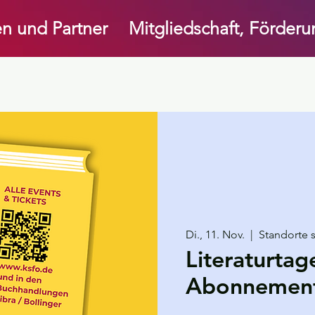
n und Partner
Mitgliedschaft, Förder
Di., 11. Nov.
  |  
Standorte 
Literaturtag
Abonnement