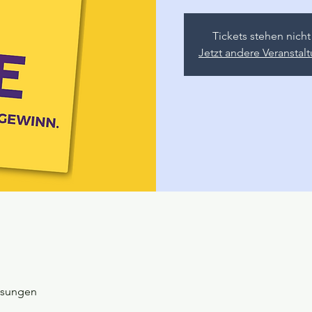
Tickets stehen nich
Jetzt andere Veransta
esungen