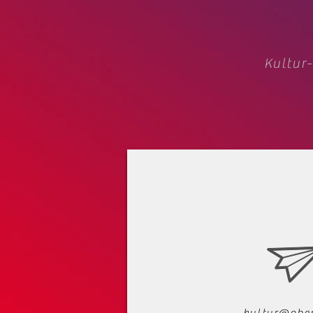
Kultur-
kultur@ober