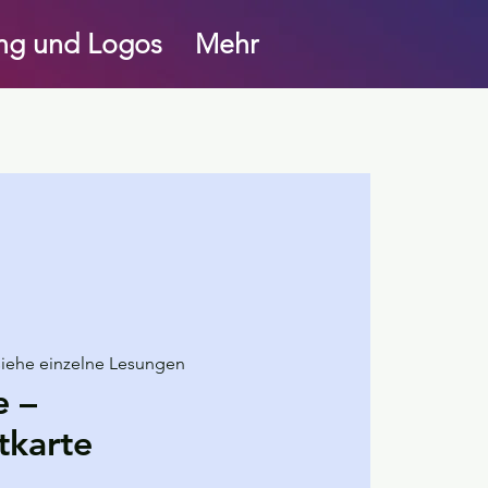
ung und Logos
Mehr
siehe einzelne Lesungen
e –
karte