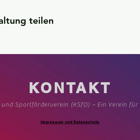
altung teilen
KONTAKT
 und Sportförderverein (KSfO) – Ein Verein für
Impressum und Datenschutz