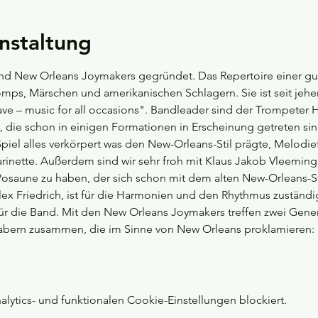
nstaltung
and New Orleans Joymakers gegründet. Das Repertoire einer g
omps, Märschen und amerikanischen Schlagern. Sie ist seit jeh
ave – music for all occasions". Bandleader sind der Trompeter
 die schon in einigen Formationen in Erscheinung getreten sind
Spiel alles verkörpert was den New-Orleans-Stil prägte, Melodi
rinette. Außerdem sind wir sehr froh mit Klaus Jakob Vleeming
saune zu haben, der sich schon mit dem alten New-Orleans-Sti
Alex Friedrich, ist für die Harmonien und den Rhythmus zuständig
 für die Band. Mit den New Orleans Joymakers treffen zwei Gene
habern zusammen, die im Sinne von New Orleans proklamieren
ytics- und funktionalen Cookie-Einstellungen blockiert.