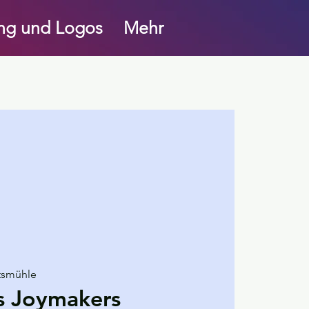
ung und Logos
Mehr
tsmühle
s Joymakers