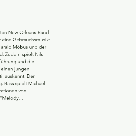
uten New-Orleans-Band 
er eine Gebrauchsmusik: 
 Harald Möbus und der 
. Zudem spielt Nils 
eführung und die 
 einen jungen 
l auskennt. Der 
. Bass spielt Michael 
rationen von 
: "Melody…