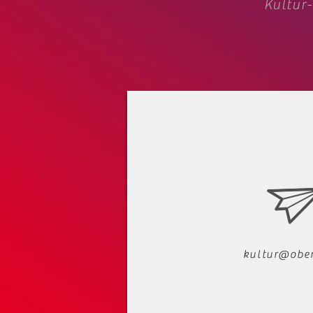
Kultur-
kultur@ober