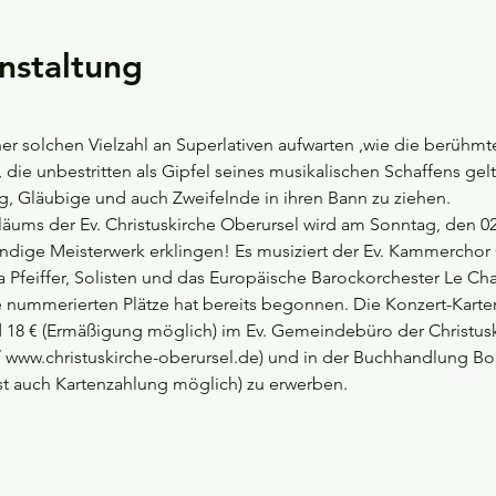
nstaltung
er solchen Vielzahl an Superlativen aufwarten ,wie die berühm
die unbestritten als Gipfel seines musikalischen Schaffens gel
g, Gläubige und auch Zweifelnde in ihren Bann zu ziehen. 
läums der Ev. Christuskirche Oberursel wird am Sonntag, den 02
ndige Meisterwerk erklingen! Es musiziert der Ev. Kammerchor 
a Pfeiffer, Solisten und das Europäische Barockorchester Le Ch
e nummerierten Plätze hat bereits begonnen. Die Konzert-Karten 
nd 18 € (Ermäßigung möglich) im Ev. Gemeindebüro der Christus
0 / www.christuskirche-oberursel.de) und in der Buchhandlung B
st auch Kartenzahlung möglich) zu erwerben.