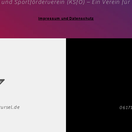
 und Sportförderverein (KSfO) – Ein Verein für
Impressum und Datenschutz
ursel.de
0617