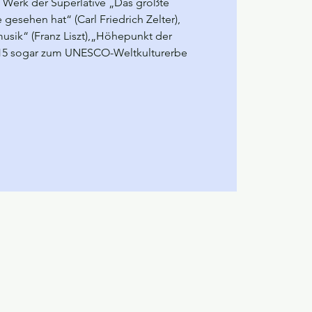
 Werk der Superlative „Das größte
 gesehen hat“ (Carl Friedrich Zelter),
usik“ (Franz Liszt),„Höhepunkt der
2015 sogar zum UNESCO-Weltkulturerbe