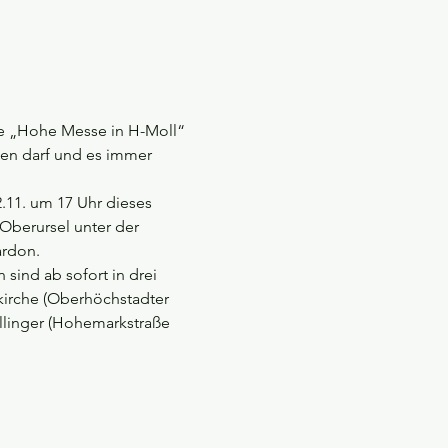
te „Hohe Messe in H-Moll“ 
ten darf und es immer 
.11. um 17 Uhr dieses 
Oberursel unter der 
ardon. 
sind ab sofort in drei 
kirche (Oberhöchstadter 
ollinger (Hohemarkstraße 