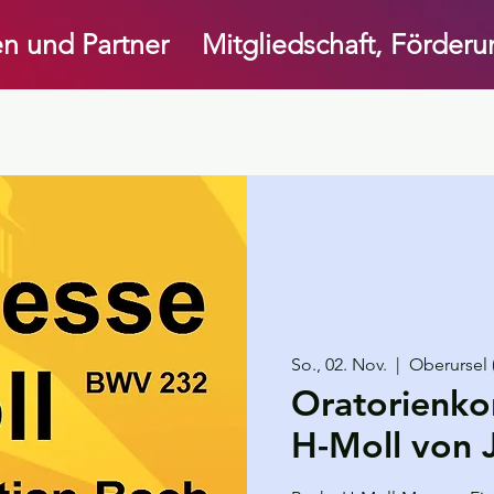
n und Partner
Mitgliedschaft, Förder
So., 02. Nov.
  |  
Oberursel 
Oratorienko
H-Moll von J