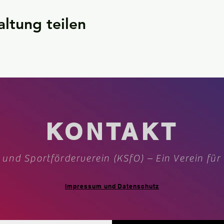
altung teilen
KONTAKT
 und Sportförderverein (KSfO) – Ein Verein für
Impressum und Datenschutz