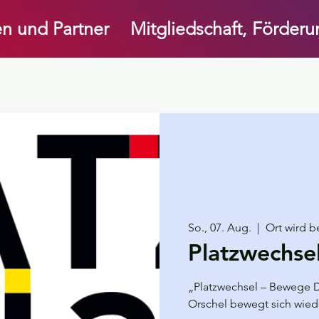
n und Partner
Mitgliedschaft, Förder
So., 07. Aug.
  |  
Ort wird 
Platzwechsel
„Platzwechsel – Bewege 
Orschel bewegt sich wied