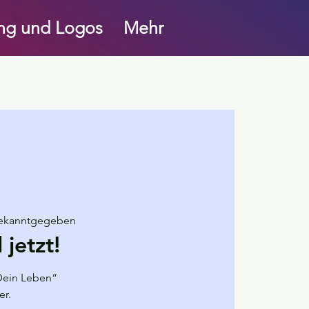
ung und Logos
Mehr
bekanntgegeben
 jetzt!
Dein Leben“
er.