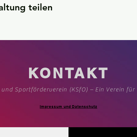
altung teilen
KONTAKT
 und Sportförderverein (KSfO) – Ein Verein für
Impressum und Datenschutz