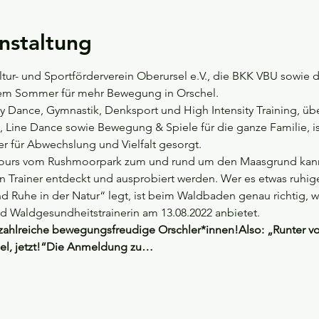
nstaltung
ltur- und Sportförderverein Oberursel e.V., die BKK VBU sowie
em Sommer für mehr Bewegung in Orschel.
y Dance, Gymnastik, Denksport und High Intensity Training, üb
Line Dance sowie Bewegung & Spiele für die ganze Familie, ist 
 für Abwechslung und Vielfalt gesorgt. 
cours vom Rushmoorpark zum und rund um den Maasgrund kann
n Trainer entdeckt und ausprobiert werden. Wer es etwas ruhi
und Ruhe in der Natur“ legt, ist beim Waldbaden genau richtig, 
d Waldgesundheitstrainerin am 13.08.2022 anbietet.
 zahlreiche bewegungsfreudige Orschler*innen!Also: „Runter vo
el, jetzt!“Die Anmeldung zu…