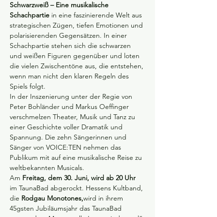
Schwarzweiß – Eine musikalische 
Schachpartie
 in eine faszinierende Welt aus 
strategischen Zügen, tiefen Emotionen und 
polarisierenden Gegensätzen. In einer 
Schachpartie stehen sich die schwarzen 
und weißen Figuren gegenüber und loten 
die vielen Zwischentöne aus, die entstehen, 
wenn man nicht den klaren Regeln des 
Spiels folgt.
In der Inszenierung unter der Regie von 
Peter Bohländer und Markus Oeffinger 
verschmelzen Theater, Musik und Tanz zu 
einer Geschichte voller Dramatik und 
Spannung. Die zehn Sängerinnen und 
Sänger von VOICE:TEN nehmen das 
Publikum mit auf eine musikalische Reise zu 
weltbekannten Musicals.
Am 
Freitag, dem 30. Juni, wird ab 20 Uhr
im TaunaBad abgerockt. Hessens Kultband, 
die 
Rodgau Monotones,
wird in ihrem 
45gsten Jubiläumsjahr das TaunaBad 