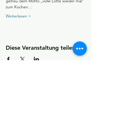
getreu dem Motto „volle Lotte wieder mal“ 
zum Kochen…
Weiterlesen >
Diese Veranstaltung teilen
KONTAKT
Kultur- und Sportförderverein
(KSfO) – Ein Verein für Vereine