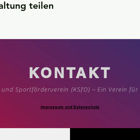
altung teilen
KONTAKT
 und Sportförderverein (KSfO) – Ein Verein für
Impressum und Datenschutz