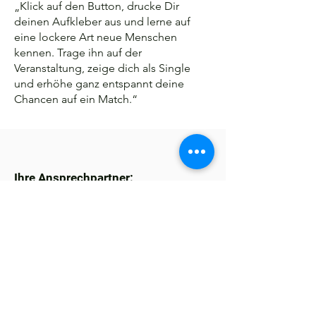
„Klick auf den Button, drucke Dir
deinen Aufkleber aus und lerne auf
eine lockere Art neue Menschen
kennen. Trage ihn auf der
Veranstaltung, zeige dich als Single
und erhöhe ganz entspannt deine
Chancen auf ein Match.“
Ihre Ansprechpartner:
Martin Krebs
06171 - 502 460
martin.krebs@oberursel.de
Harald Strub
06171 - 502 268