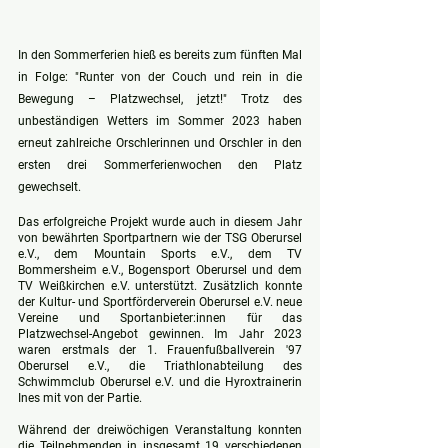
In den Sommerferien hieß es bereits zum fünften Mal 
in Folge: "Runter von der Couch und rein in die 
Bewegung – Platzwechsel, jetzt!" Trotz des 
unbeständigen Wetters im Sommer 2023 haben 
erneut zahlreiche Orschlerinnen und Orschler in den 
ersten drei Sommerferienwochen den Platz 
gewechselt.
Das erfolgreiche Projekt wurde auch in diesem Jahr 
von bewährten Sportpartnern wie der TSG Oberursel 
e.V., dem Mountain Sports e.V., dem TV 
Bommersheim e.V., Bogensport Oberursel und dem 
TV Weißkirchen e.V. unterstützt. Zusätzlich konnte 
der Kultur- und Sportförderverein Oberursel e.V. neue 
Vereine und Sportanbieter:innen für das 
Platzwechsel-Angebot gewinnen. Im Jahr 2023 
waren erstmals der 1. Frauenfußballverein '97 
Oberursel e.V., die Triathlonabteilung des 
Schwimmclub Oberursel e.V. und die Hyroxtrainerin 
Ines mit von der Partie.
Während der dreiwöchigen Veranstaltung konnten 
die Teilnehmenden in insgesamt 19 verschiedenen 