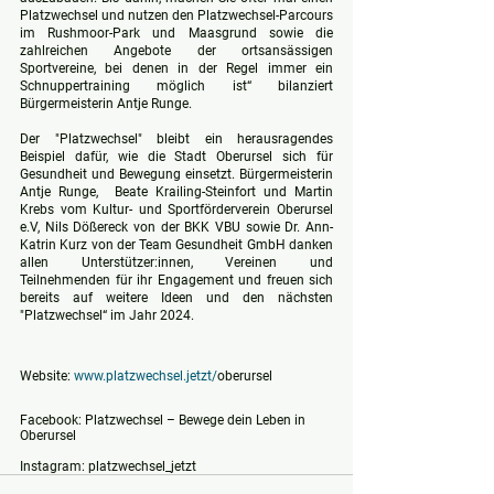
Platzwechsel und nutzen den Platzwechsel-Parcours 
im Rushmoor-Park und Maasgrund sowie die 
zahlreichen Angebote der ortsansässigen 
Sportvereine, bei denen in der Regel immer ein 
Schnuppertraining möglich ist“ bilanziert 
Bürgermeisterin Antje Runge. 
Der "Platzwechsel" bleibt ein herausragendes 
Beispiel dafür, wie die Stadt Oberursel sich für 
Gesundheit und Bewegung einsetzt. Bürgermeisterin 
Antje Runge,  Beate Krailing-Steinfort und Martin 
Krebs vom Kultur- und Sportförderverein Oberursel 
e.V, Nils Dößereck von der BKK VBU sowie Dr. Ann-
Katrin Kurz von der Team Gesundheit GmbH danken 
allen Unterstützer:innen, Vereinen und 
Teilnehmenden für ihr Engagement und freuen sich 
bereits auf weitere Ideen und den nächsten 
"Platzwechsel“ im Jahr 2024.
Website: 
www.platzwechsel.jetzt/
oberursel
Facebook: Platzwechsel – Bewege dein Leben in 
Oberursel
Instagram: platzwechsel_jetzt