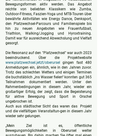
Bewegungsformen aktiv werden. Das Angebot 
reichte von beliebten Klassikern wie Zumba, 
Outdoor-Fitness, Faszien-Yoga und MTB-Touren über 
bewährte Aktivitäten wie Energy Dance, Denksport, 
den Platzwechsel-Parcours und Familienspiele bis 
hin zu neuen Angeboten wie Frauenfußball, 
Triathlon, Walking/Jogging und Hyroxtraining. 
Damit war für ausreichend Abwechslung und Vielfalt 
gesorgt.
Die Resonanz auf den "Platzwechsel" war auch 2023 
beeindruckend. Über die Projektwebsite 
www.platzwechsel.jetzt/oberursel
 gingen fast 480 
Anmeldungen ein, ähnlich, wie in den Jahren zuvor. 
Trotz des schlechten Wetters und einigen Terminen 
die buchstäblich „ins Wasser fielen“ konnten gut 365 
Teilnahmen dokumentiert werden. Unter den 
Rahmenbedingungen in diesem Jahr, wieder ein 
großartiger Erfolg, der zeigt, dass die Begeisterung 
für aktive Bewegung und Sport in Orschel 
ungebrochen ist.
Auch aus städtischer Sicht das waren das  Projekt 
und die vielfältigen Veranstaltun-gen in diesem Jahr 
wieder sehr gelungen. 
„Mein Ziel ist es, öffentliche 
Bewegungsmöglichkeiten in Oberursel weiter 
auszubauen. Bis dahin, machen Sie öfter mal einen 