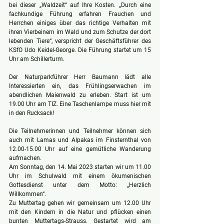
bei dieser „Waldzeit“ auf Ihre Kosten. „Durch eine 
fachkundige Führung erfahren Frauchen und 
Herrchen einiges über das richtige Verhalten mit 
ihren Vierbeinern im Wald und zum Schutze der dort 
lebenden Tiere“, verspricht der Geschäftsführer des 
KSfO Udo Keidel-George. Die Führung startet um 15 
Uhr am Schillerturm. 
Der Naturparkführer Herr Baumann lädt alle 
Interessierten ein, das Frühlingserwachen im 
abendlichen Maienwald zu erleben. Start ist um 
19.00 Uhr am TIZ. Eine Taschenlampe muss hier mit 
in den Rucksack!
Die Teilnehmerinnen und Teilnehmer können sich 
auch mit Lamas und Alpakas im Finsternthal von 
12.00-15.00 Uhr auf eine gemütliche Wanderung 
aufmachen.
Am Sonntag, den 14. Mai 2023 starten wir um 11.00 
Uhr im Schulwald mit einem ökumenischen 
Gottesdienst unter dem Motto: „Herzlich 
Willkommen“.
Zu Muttertag gehen wir gemeinsam um 12.00 Uhr 
mit den Kindern in die Natur und pflücken einen 
bunten Muttertags-Strauss. Gestartet wird am 