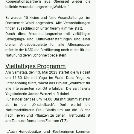
Kooperationspartnern aus Oberursel wieder die 
beliebte Veranstaltungsreihe „Waldzeit“.
Es werden 15 kleine und feine Veranstaltungen im 
Oberurseler Wald angeboten. Alle Veranstaltungen 
finden ausschließlich unter freiem Himmel statt. 
Durch diese Veranstaltungsreihe mit vielfältigen 
Bewegungs- und Kulturveranstaltungen und einer 
breiten Angebotspalette für alle Altersgruppen 
möchte der KSfO die Bevölkerung noch mehr für die 
Natur und deren Schönheit begeistern.
Vielfältiges Programm
Am Samstag, den 13. Mai 2023 startet die Waldzeit 
um 11.30 Uhr mit Yoga im Wald. Dass Yoga zu 
Entspannung führt, macht das Projekt „Waldzeit“ für 
alle Interessierten vor Ort erfahrbar. Die zertifizierte 
Yogatrainerin Janine Wenzel hilft dabei.
Für Kinder geht es um 14.00 Uhr
mit Gummistiefeln 
ab in den „Orschelbach“. Dort wartet die 
Naturparkführerin Frau Gladis um auf die  Suche 
nach Tieren und Pflanzen zu gehen. Treffpunkt ist 
am Taunusinformations-Zentrum (TIZ). 
 „Auch Hundebesitzer und 
-B
esitzerinnen kommen 