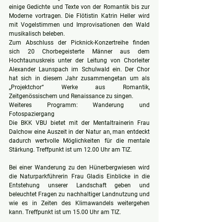
einige Gedichte und Texte von der Romantik bis zur 
Moderne vortragen. Die Flötistin Katrin Heller wird 
mit Vogelstimmen und Improvisationen den Wald 
musikalisch beleben.
Zum Abschluss der Picknick-Konzertreihe finden 
sich 20 Chorbegeisterte Männer aus dem 
Hochtaunuskreis unter der Leitung von Chorleiter 
Alexander Launspach im Schulwald ein. Der Chor 
hat sich in diesem Jahr zusammengetan um als 
„Projektchor“ Werke aus Romantik, 
Zeitgenössischem und Renaissance zu singen.
Weiteres Programm: Wanderung und 
Fotospaziergang
Die BKK VBU bietet mit der Mentaltrainerin Frau 
Dalchow eine Auszeit in der Natur an, man entdeckt 
dadurch wertvolle Möglichkeiten für die mentale 
Stärkung. Treffpunkt ist um 12.00 Uhr am TIZ.
Bei einer Wanderung zu den Hünerbergwiesen wird 
die Naturparkführerin Frau Gladis Einblicke in die 
Entstehung unserer Landschaft geben und 
beleuchtet Fragen zu nachhaltiger Landnutzung und 
wie es in Zeiten des Klimawandels weitergehen 
kann. Treffpunkt ist um 15.00 Uhr am TIZ. 