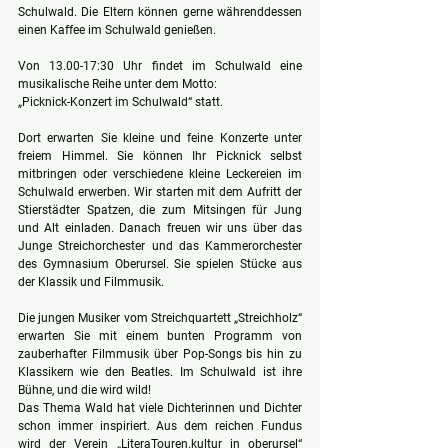
Schulwald. Die Eltern können gerne währenddessen 
einen Kaffee im Schulwald genießen.
Von 13.00-17:30 Uhr findet im Schulwald eine 
musikalische Reihe unter dem Motto:
„Picknick-Konzert im Schulwald“ statt. 
Dort erwarten Sie kleine und feine Konzerte unter 
freiem Himmel. Sie können Ihr Picknick selbst 
mitbringen oder verschiedene kleine Leckereien im 
Schulwald erwerben. Wir starten mit dem Aufritt der 
Stierstädter Spatzen, die zum Mitsingen für Jung 
und Alt einladen. Danach freuen wir uns über das 
Junge Streichorchester und das Kammerorchester 
des Gymnasium Oberursel. Sie spielen Stücke aus 
der Klassik und Filmmusik.
Die jungen Musiker vom Streichquartett „Streichholz“ 
erwarten Sie mit einem bunten Programm von 
zauberhafter Filmmusik über Pop-Songs bis hin zu 
Klassikern wie den Beatles. Im Schulwald ist ihre 
Bühne, und die wird wild!
Das Thema Wald hat viele Dichterinnen und Dichter 
schon immer inspiriert. Aus dem reichen Fundus 
wird der Verein „LiteraTouren.kultur in oberursel“ 