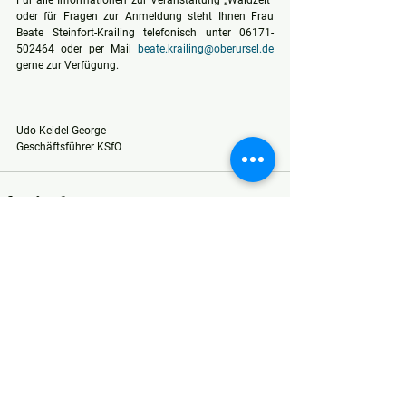
Für alle Informationen zur Veranstaltung „Waldzeit“ 
oder für Fragen zur Anmeldung steht Ihnen Frau 
Beate Steinfort-Krailing telefonisch unter 06171-
502464 oder per Mail 
beate.krailing@oberursel.de
gerne zur Verfügung.
Udo Keidel-George
Geschäftsführer KSfO
Alle ansehen
Aktuelle Beiträge