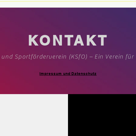
zahlreiche Aktive an
Stad
Fußb
Som
KONTAKT
 und Sportförderverein (KSfO) – Ein Verein für
Impressum und Datenschutz