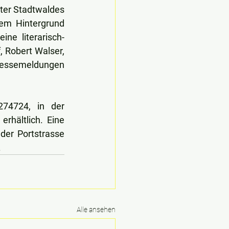
ter Stadtwaldes 
em Hintergrund 
ne literarisch-
 Robert Walser, 
ressemeldungen 
4724, in der 
hältlich. Eine 
der Portstrasse 
.
Alle ansehen