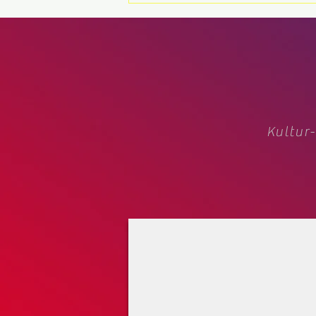
Rathausplatz 2026 „Zet Zet –
Ziemlich zügig“ - Das neue
Open-Air-Musical des KSfO
bringt den Rathausplatz zum
Lachen und Mitsingen
Kultur-