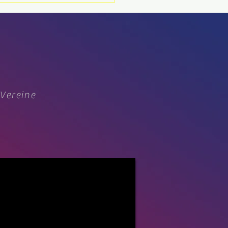
tmeisterschaft 2026:
all-Highlight im
mer
 Vereine