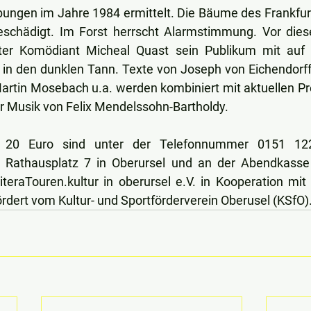
bungen im Jahre 1984 ermittelt. Die Bäume des Frankfur
schädigt. Im Forst herrscht Alarmstimmung. Vor dies
er Komödiant Micheal Quast sein Publikum mit auf ei
n in den dunklen Tann. Texte von Joseph von Eichendorff,
artin Mosebach u.a. werden kombiniert mit aktuellen P
r Musik von Felix Mendelssohn-Bartholdy.
20 Euro sind unter der Telefonnummer 0151 1227
 Rathausplatz 7 in Oberursel und an der Abendkasse er
teraTouren.kultur in oberursel e.V. in Kooperation mit 
ördert vom Kultur- und Sportförderverein Oberusel (KSfO)